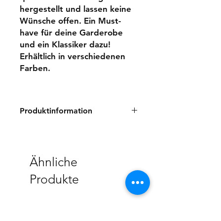
hergestellt und lassen keine
Wünsche offen. Ein Must-
have für deine Garderobe
und ein Klassiker dazu!
Erhältlich in verschiedenen
Farben.
Produktinformation
100% Baumwolle
Made in Portugal
Die Marinière Shirts wurden
Ähnliche
vollständig im Hauptquartier in der
Bretagne entworfen und mit
Produkte
Leidenschaft und Know-how von
einer familiengeführten Werkstatt in
Portugal, einem langjährigen
NEW
Produktionspartner von Le Mont