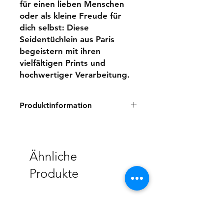
für einen lieben Menschen
oder als kleine Freude für
dich selbst: Diese
Seidentüchlein aus Paris
begeistern mit ihren
vielfältigen Prints und
hochwertiger Verarbeitung.
Produktinformation
100% Seide
50x50 cm
Handroulierter Saum
Ähnliche
Handgezeichnet in Frankreich
Handbedruckt in Indien
Produkte
NEW